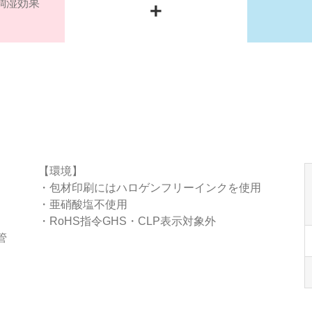
+
調湿効果
【環境】
・包材印刷にはハロゲンフリーインクを使用
・亜硝酸塩不使用
・RoHS指令GHS・CLP表示対象外
管