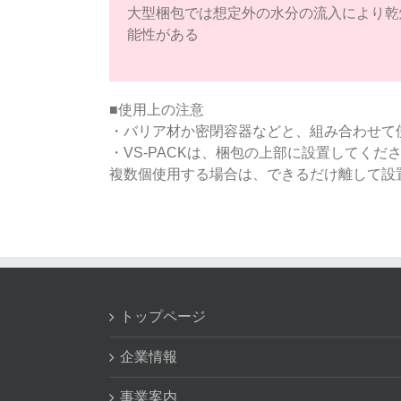
大型梱包では想定外の水分の流入により乾
能性がある
■使用上の注意
・バリア材か密閉容器などと、組み合わせて
・VS-PACKは、梱包の上部に設置してくだ
複数個使用する場合は、できるだけ離して設
トップページ
企業情報
事業案内