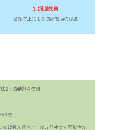
3.調湿効果
結露防止による防錆被膜の保護
方法2：防錆剤を使用
の保護
防錆被膜が侵され、錆が発生する可能性が