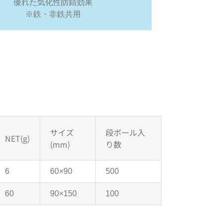
優れた気化性防錆効果
※鉄・非鉄共用
サイズ
段ボール入
NET(g)
(mm)
り数
6
60×90
500
60
90×150
100