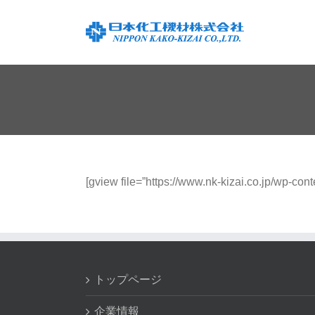
Skip
to
content
[gview file=”https://www.nk-kizai.co.jp/wp-
トップページ
企業情報