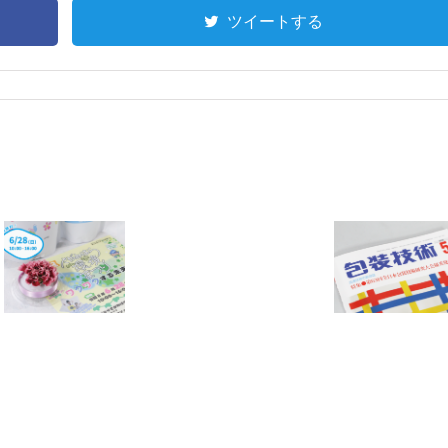
ツイートする
代
表
取
『包装技術』
締
2026年5月号に
役
当社 化成品技
社
術グループの
長
論文が掲載さ
交
れました
代
の
お
知
ら
せ