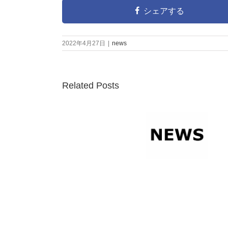
シェアする
2022年4月27日
|
news
Related Posts
埼
玉
オ
フ
第22回さがみ
ィ
夏季休業のお
はら環境まつ
ス・
知らせ
りに出展しま
工
す
場
移
転
の
お
知
ら