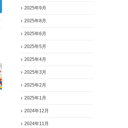
2025年9月
2025年8月
2025年6月
2025年5月
埼
玉
2025年4月
オ
フ
2025年3月
第22回さがみ
ィ
夏季休業のお
はら環境まつ
ス・
知らせ
りに出展しま
工
2025年2月
す
場
移
2025年1月
転
の
2024年12月
お
知
ら
2024年11月