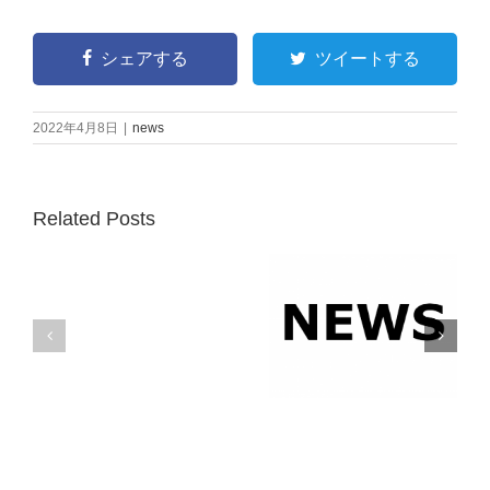
シェアする
ツイートする
2022年4月8日
|
news
埼
Related Posts
玉
オ
フ
ィ
ス・
工
第22回さがみはら環境
夏季休業のお知らせ
場
まつりに出展します
移
転
の
お
知
ら