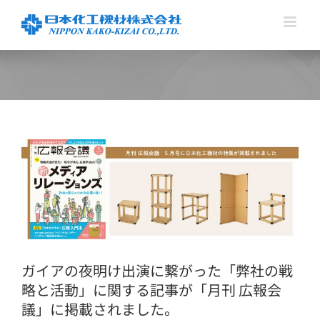
Skip
to
content
View
Larger
Image
ガイアの夜明け出演に繋がった「弊社の戦
略と活動」に関する記事が「月刊 広報会
議」に掲載されました。